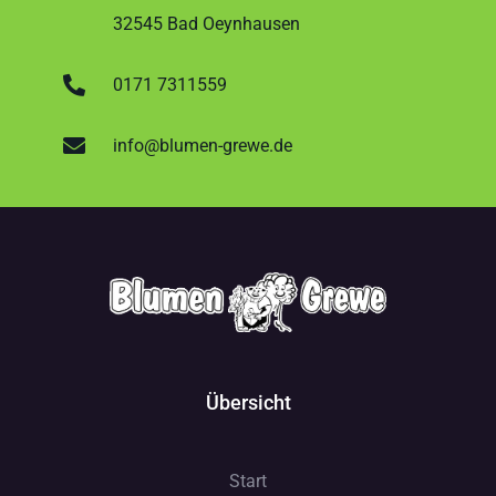
32545 Bad Oeynhausen
0171 7311559
info@blumen-grewe.de
Übersicht
Start